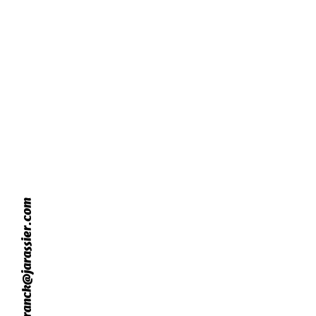
jarassier.franck@jarassier.com